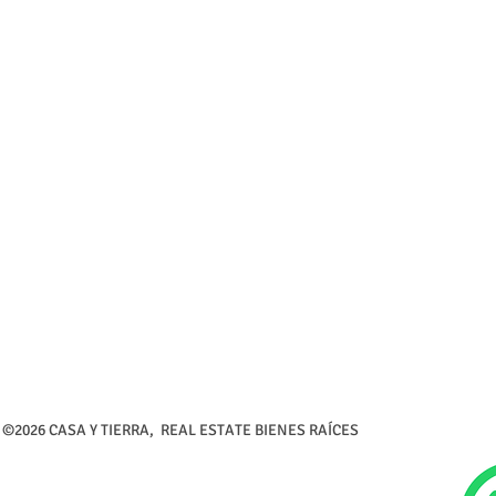
©2026 CASA Y TIERRA, REAL ESTATE BIENES RAÍCES Calle 5 de 
Tel (726) 26-216-3